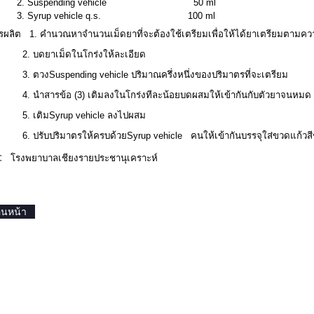
2
.
Suspending vehicle
50
ml
3
.
Syrup vehicle q.s.
100
ml
ารผลิต
1.
คำนวณหาจำนวนเม็ดยาที่จะต้องใช้เตรียมเพื่อให้ได้ยาเตรียมตามคว
2.
บดยาเม็ดในโกร่งให้ละเอียด
3.
ตวง
Suspending vehicle
ปริมาณครึ่งหนึ่งของปริมาตรที่จะเตรียม
4.
นำสารข้อ
(
3)
เติมลงในโกร่งทีละน้อย
บดผสมให้เข้ากันกับตัวยาจนหมด
5.
เติม
Syrup vehicle
ลงไปผสม
6.
ปรับปริมาตรให้ครบด้วย
Syrup vehicle
คนให้เข้ากัน
บรรจุใส่ขวดแก้วส
า:
โรงพยาบ
าลเชียงรายปร
ะชานุเคราะห์
อนหน้า