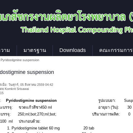
ความ
มาตรฐาน
Downloads
คณะกรรมการ
Pyridostigmine suspension
idostigmine suspension
่เมื่อ: วันศุกร์, 05 สิงหาคม 2559 04:42
ดย Komkrit Srisawai
615
:
Pyridostigmine suspension
รูปแบบยา
:
Susp
ะบรรจุ
:
ขวดแก้วสีชา
450 ml
อายุยา
(
วัน
):
30
บรรจุ
:
250;ml;bot;270;ml;bot;
ปริมาณการผลิต
:
0
100
ml
ประกอบด้วย
:
1
.
Pyridostigmine tablet 60 mg
20
tab